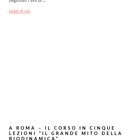
degustati i vini di ...
Leggi di più
A ROMA – IL CORSO IN CINQUE
LEZIONI “IL GRANDE MITO DELLA
BIODINAMICA”