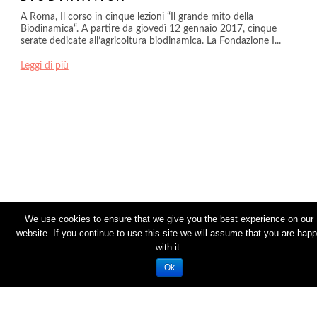
A Roma, Il corso in cinque lezioni “Il grande mito della
Biodinamica“. A partire da giovedì 12 gennaio 2017, cinque
serate dedicate all’agricoltura biodinamica. La Fondazione I...
Leggi di più
We use cookies to ensure that we give you the best experience on our
website. If you continue to use this site we will assume that you are hap
with it.
CONTATTI
-
PRIVACY
Ok
Renaissance Italia - Via Strada Mazzola 14 - 15067 Novi
Ligure (AL) - C.F.: 92031860064
Renaissance Italia - Tutti i diritti sono riservati
By ONORO